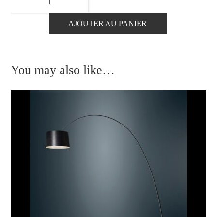
de
Lampadaire
AJOUTER AU PANIER
PLANETA
P
-
You may also like…
Cattelan
Italia