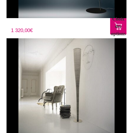
Choix
Lampadaire TWIGGY
des
1 320,00
€
options