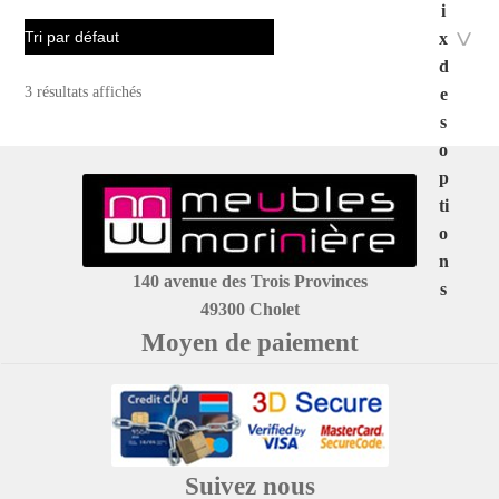
i
x
d
3 résultats affichés
e
s
o
p
ti
o
n
140 avenue des Trois Provinces
s
49300 Cholet
Moyen de paiement
Suivez nous