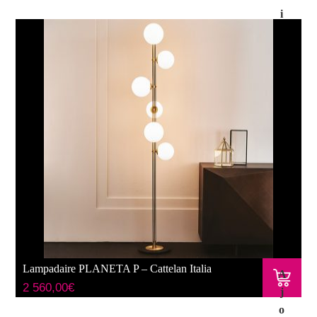
i
x
d
e
s
o
p
ti
o
n
s
Lampadaire PLANETA P – Cattelan Italia
A
2 560,00
€
j
o