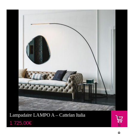
Lampadaire LAMPO A – Cattelan Italia
C
1 725,00
€
h
o