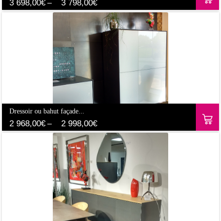
3 698,00
€
3 798,00
€
–
Dressoir ou bahut façade...
2 968,00
€
2 998,00
€
–