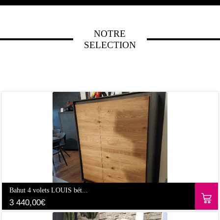
NOTRE
SELECTION
Bahut 4 volets LOUIS bét...
3 440,00
€