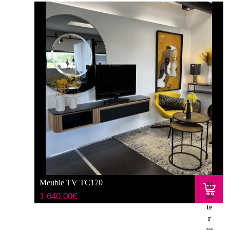
pa
ni
er
Meuble TV TC170
Aj
1 640,00
€
ou
te
r
au