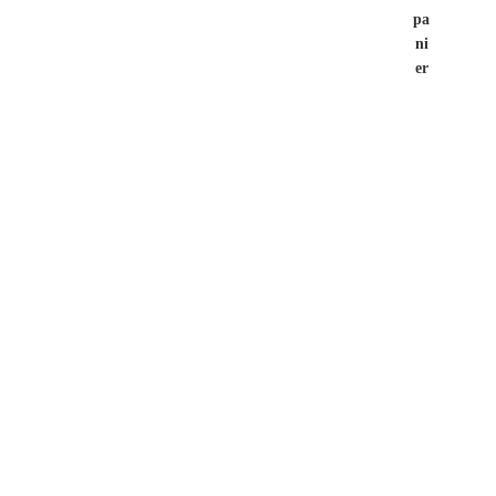
pa
ni
er