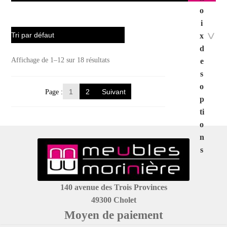
o
i
x
d
Affichage de 1–12 sur 18 résultats
e
s
o
1
2
p
ti
o
n
s
140 avenue des Trois Provinces
49300 Cholet
Moyen de paiement