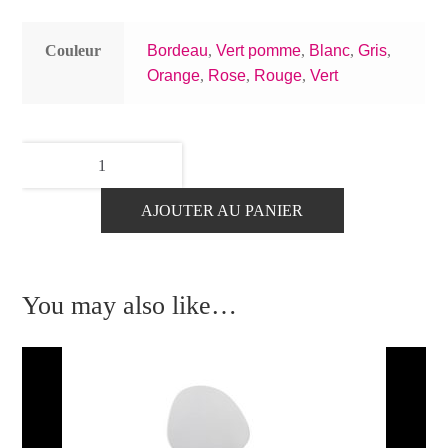
Couleur
Bordeau
,
Vert pomme
,
Blanc
,
Gris
,
Orange
,
Rose
,
Rouge
,
Vert
quantité
de
Tabouret
AJOUTER AU PANIER
KOKO
You may also like…