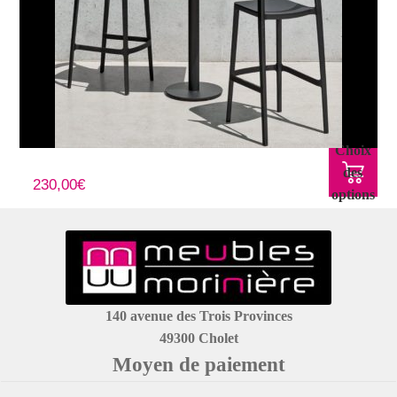
Choix
Tabouret SKIN
des
230,00
€
options
140 avenue des Trois Provinces
49300 Cholet
Moyen de paiement