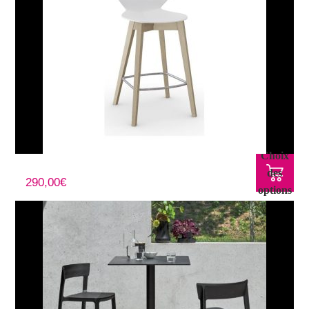
Choix
Tabouret BASIL piètement bois
des
290,00
€
options