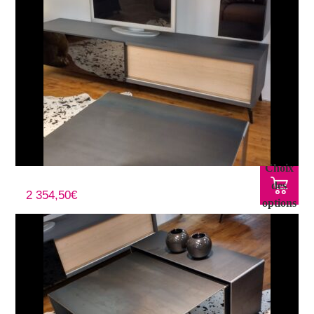
Choix
Meuble TV poudre de fer
des
2 354,50
€
options