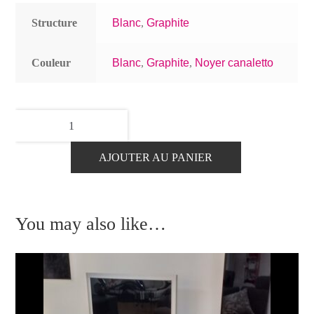
Structure
Blanc
,
Graphite
Couleur
Blanc
,
Graphite
,
Noyer canaletto
quantité
de
Meuble
AJOUTER AU PANIER
TV
MA124X124
You may also like…