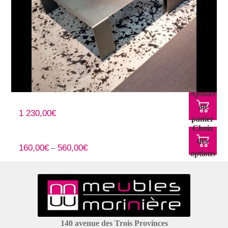
Ajouter
Table-basse ARCHI en acier
au
1 230,00
€
panier
Choix
Console ACIER naturel
des
160,00
€
560,00
€
–
options
140 avenue des Trois Provinces