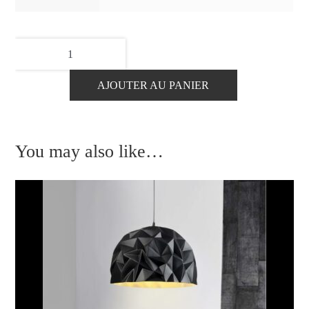
quantité
de
Suspension
AJOUTER AU PANIER
Foscarini
MyLight
Spokes
You may also like…
2