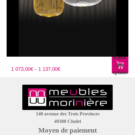
Choix
Suspension Foscarini MyLight Spokes modèle 1 ou 3
des
1 073,00
€
1 137,00
€
–
options
140 avenue des Trois Provinces
49300 Cholet
Moyen de paiement