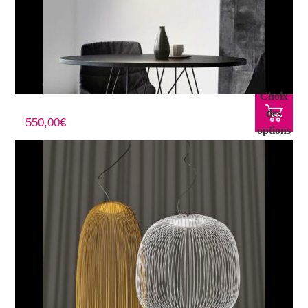
Choix
Suspension ROCK
des
550,00
€
options