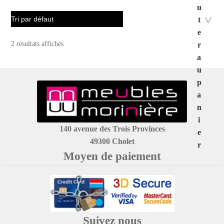
u
t
e
2 résultats affichés
r
a
u
p
a
n
i
140 avenue des Trois Provinces
e
49300 Cholet
r
Moyen de paiement
Suivez nous