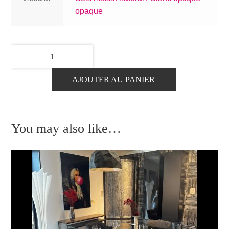
opaque
quantité
de
Bahut
AJOUTER AU PANIER
4
volets
plateau
You may also like…
chêne,
structure
et
portes
acier