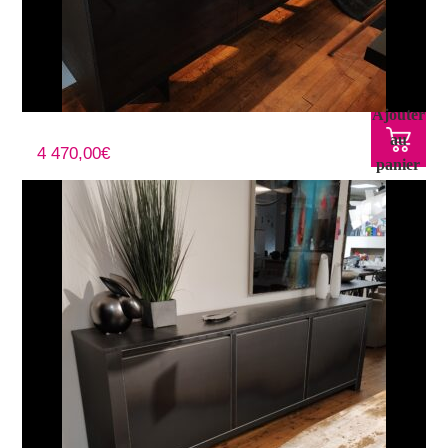
Ajouter
Dressoir FRED
au
4 470,00
€
panier