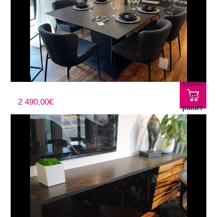
Ajouter
Table extensible plateau BÉTON CIRÉ
au
2 490,00
€
panier