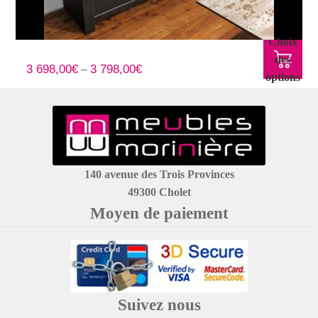
Choix
Dressoir et bahut béton ciré et portes acier
des
3 698,00
€
3 798,00
€
–
options
140 avenue des Trois Provinces
49300 Cholet
Moyen de paiement
Suivez nous